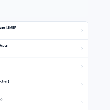
พิเศษ ISMEP
ญวัฒนา
acher)
r)