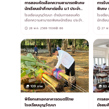
การสอบคัดเลือกความสามารถพิเศษ
การรับ
นักเรียนเข้าศึกษาต่อชั้น ม.1 ประจำปี
พิเศษ ร
การศึกษา 2569
4 ปีกา
โรงเรียนบุญวัฒนา ดำเนินการสอบคัด
โรงเรีย
เลือกความสามารถพิเศษนักเรียน ประจำปี
นักเรียน
การศึกษา 2569 เพื่อเปิดโอกาสให้
มัธยมศึก
28 พ.ค. 2569 11:06
86
27 พ.
นักเรียนที่มีความสามารถโดดเด่นในด้าน
ประจำปี
ต่าง ๆ ได้แสดงศักยภาพและเข้ารับการคัด
และผู้ป
เลือกตามความถนัดและความสามารถของ
การตาม
ตนเองบรรยากาศการสอบเป็นไปด้วย
เพรียง
ความเรียบร้อย โดยมีคณะกรรมการ ครู
และบุคลากรทางการศึกษา ร่วมดำเนินการ
คัดเลือกอย่างโปร่งใสและเป็นธรรม เพื่อ
ส่งเสริมและพัฒนาศักยภาพของผู้เรียน
อย่างรอบด้าน
109 ภาพ
83 
พิธียกเสาเอกอาคารดนตรีไทย
การสอบ
โรงเรียนบุญวัฒนา
มัธยมศ