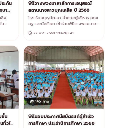
ประกัน
พิธีวางพวงมาลาสักการะอนุสรณ์
ึกษา
สถานนางสาวบุญเหลือ ปี 2568
เชิง
โรงเรียนบุญวัฒนา นำคณะผู้บริหาร คณะ
ยใน
ครู และนักเรียน เข้าร่วมพิธีวางพวงมาลา
ฒนาระบบ
สักการะอนุสรณ์สถานนางสาวบุญเหลือ
27 พ.ค. 2569 10:42
41
รศึกษา
ณ โรงเรียนบุญเหลือวิทยานุสรณ์ เพื่อ
อดคล้อง
รำลึกถึงคุณงามความดีและวีรกรรมอัน
บายของ
กล้าหาญของนางสาวบุญเหลือ วีรสตรี
้นพื้น
แห่งเมืองนครราชสีมา
กัน
น
น
ก็บ
รพัฒนา
นื่อง
145 ภาพ
ัญในการ
มสร้าง
าน และ
ชั้น
พิธีมอบประกาศนียบัตรแก่ผู้สำเร็จ
มเป้า
ยนทั่วไป
การศึกษา ประจำปีการศึกษา 2568
น