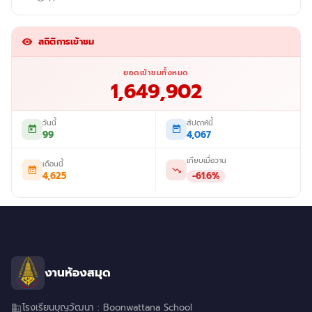
สถิติการเข้าชม
ยอดเข้าชมทั้งหมด
1,649,902
วันนี้
สัปดาห์นี้
99
4,067
เทียบเมื่อวาน
เดือนนี้
4,625
-61.6%
งานห้องสมุด
โรงเรียนบุญวัฒนา : Boonwattana School